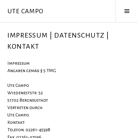
Springe
Seit
UTE CAMPO
zum
ums
Inhalt
IMPRESSUM | DATENSCHUTZ |
KONTAKT
Impressum
Angaben gemäß § 5 TMG
Ute Campo
Wiedeneststr. 52
51702 Bergneustadt
Vertreten durch:
Ute Campo
Kontakt:
Telefon: 02261-45398
Fax: 02261-47596