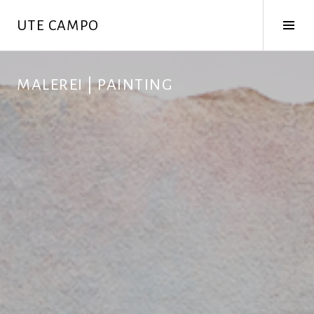
Springe
Seit
UTE CAMPO
zum
ums
Inhalt
MALEREI | PAINTING